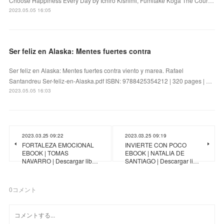
Choose Happiness Every Day by Ichiro Kishimi, Fumitake Koga The Cour…
2023.05.05 16:05
Ser feliz en Alaska: Mentes fuertes contra
Ser feliz en Alaska: Mentes fuertes contra viento y marea. Rafael
Santandreu Ser-feliz-en-Alaska.pdf ISBN: 9788425354212 | 320 pages | …
2023.05.05 16:03
2023.03.25 09:22
2023.03.25 09:19
FORTALEZA EMOCIONAL
INVIERTE CON POCO
EBOOK | TOMAS
EBOOK | NATALIA DE
NAVARRO | Descargar lib…
SANTIAGO | Descargar li…
0
コメント