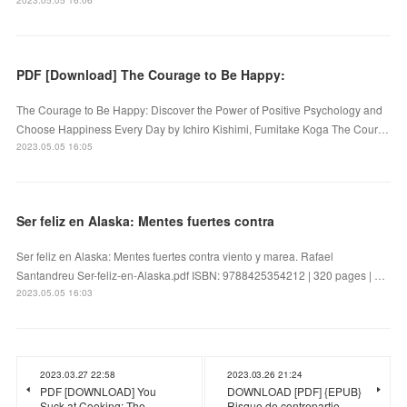
PDF [Download] The Courage to Be Happy:
The Courage to Be Happy: Discover the Power of Positive Psychology and
Choose Happiness Every Day by Ichiro Kishimi, Fumitake Koga The Cour…
2023.05.05 16:05
Ser feliz en Alaska: Mentes fuertes contra
Ser feliz en Alaska: Mentes fuertes contra viento y marea. Rafael
Santandreu Ser-feliz-en-Alaska.pdf ISBN: 9788425354212 | 320 pages | …
2023.05.05 16:03
2023.03.27 22:58
2023.03.26 21:24
PDF [DOWNLOAD] You
DOWNLOAD [PDF] {EPUB}
Suck at Cooking: The
Risque de contrepartie