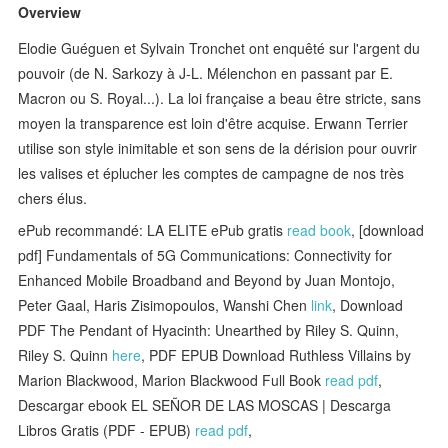
Overview
Elodie Guéguen et Sylvain Tronchet ont enquêté sur l'argent du
pouvoir (de N. Sarkozy à J-L. Mélenchon en passant par E.
Macron ou S. Royal...). La loi française a beau être stricte, sans
moyen la transparence est loin d'être acquise. Erwann Terrier
utilise son style inimitable et son sens de la dérision pour ouvrir
les valises et éplucher les comptes de campagne de nos très
chers élus.
ePub recommandé: LA ELITE ePub gratis
read book
, [download
pdf] Fundamentals of 5G Communications: Connectivity for
Enhanced Mobile Broadband and Beyond by Juan Montojo,
Peter Gaal, Haris Zisimopoulos, Wanshi Chen
link
, Download
PDF The Pendant of Hyacinth: Unearthed by Riley S. Quinn,
Riley S. Quinn
here
, PDF EPUB Download Ruthless Villains by
Marion Blackwood, Marion Blackwood Full Book
read pdf
,
Descargar ebook EL SEÑOR DE LAS MOSCAS | Descarga
Libros Gratis (PDF - EPUB)
read pdf
,