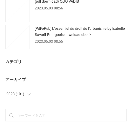
{pdf download} QUO VADIS
2023.05.03 08:56
[Pdf/ePub] L'essentiel du droit de l'urbanisme by Isabelle
Savarit-Bourgeois download ebook
2023.05.03 08:55
カテゴリ
アーカイブ
2023
(
101
)
(
6
)
(
33
)
(
47
)